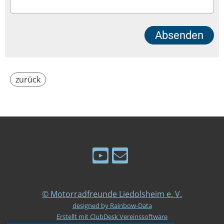
zurück
© Motorradfreunde Liedolsheim e. V.
designed by Rainbow-Data
Erstellt mit ClubDesk Vereinssoftware