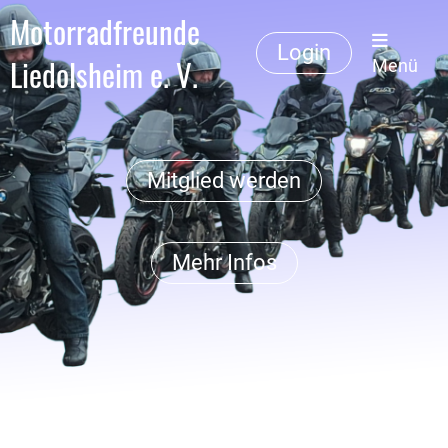
Motorradfreunde
Login
Liedolsheim e. V.
Menü
Mitglied werden
Mehr Infos